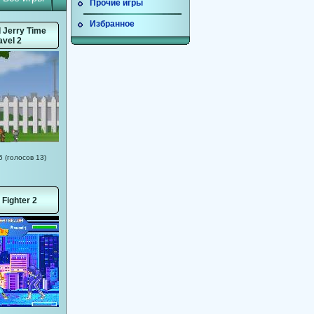
Прочие игры
Избранное
 Jerry Time
avel 2
5 (голосов 13)
 Fighter 2