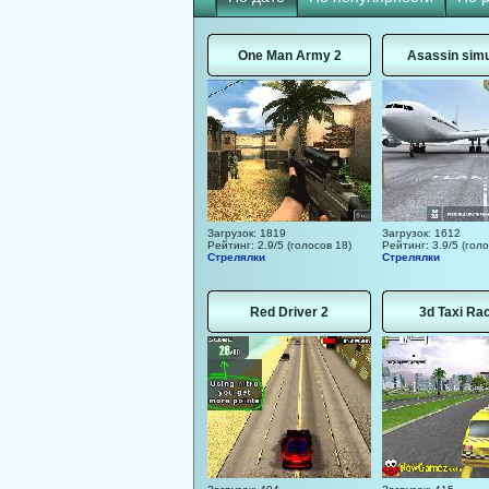
One Man Army 2
Asassin simu
Загрузок: 1819
Загрузок: 1612
Рейтинг: 2.9/5 (голосов 18)
Рейтинг: 3.9/5 (голо
Стрелялки
Стрелялки
Red Driver 2
3d Taxi Ra