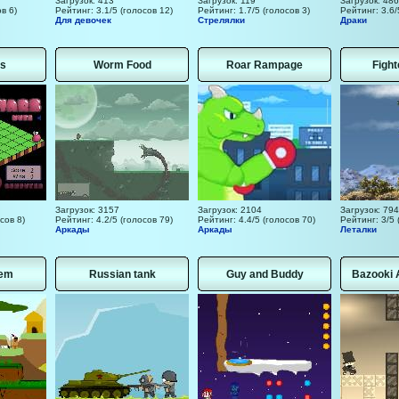
Загрузок: 413
Загрузок: 119
Загрузок: 486
в 6)
Рейтинг: 3.1/5 (голосов 12)
Рейтинг: 1.7/5 (голосов 3)
Рейтинг: 3.6/
Для девочек
Стрелялки
Драки
s
Worm Food
Roar Rampage
Fight
Загрузок: 3157
Загрузок: 2104
Загрузок: 794
сов 8)
Рейтинг: 4.2/5 (голосов 79)
Рейтинг: 4.4/5 (голосов 70)
Рейтинг: 3/5 
Аркады
Аркады
Леталки
em
Russian tank
Guy and Buddy
Bazooki A