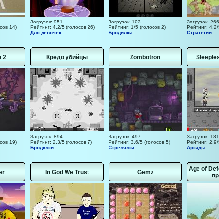
Загрузок: 951
Загрузок: 103
Загрузок: 26
сов 14)
Рейтинг: 4.2/5 (голосов 26)
Рейтинг: 1/5 (голосов 2)
Рейтинг: 4.2/
Для девочек
Бродилки
Стратегии
 2
Кредо убийцы
Zombotron
Sleeple
Загрузок: 894
Загрузок: 497
Загрузок: 181
сов 19)
Рейтинг: 2.3/5 (голосов 7)
Рейтинг: 3.6/5 (голосов 5)
Рейтинг: 2.9/
Бродилки
Стрелялки
Аркады
Age of Def
er
In God We Trust
Gemz
пр