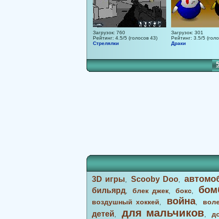
Загрузок: 760
Загрузок: 301
Рейтинг: 4.5/5 (голосов 43)
Рейтинг: 3.5/5 (голо
Стрелялки
Драки
36
37
38
39
40
41
42
43
44
45
46
47
48
49
50
51
автомо
3D игры
Scooby Doo
,
,
бом
бильярд
блек джек
бокс
,
,
,
война
воздушный хоккей
вол
,
,
для мальчиков
детей
д
,
,