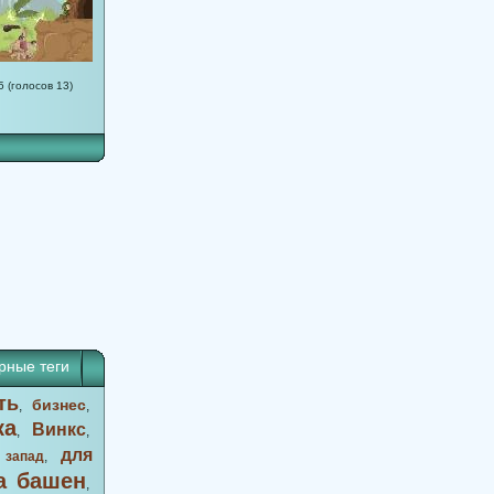
5 (голосов 13)
69
70
71
72
73
74
75
76
77
78
79
80
81
82
83
84
8
рные теги
ть
бизнес
,
,
ка
Винкс
,
,
для
 запад
,
а башен
,