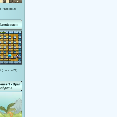
5 (голосов 3)
 Бомбермен
5 (голосов 21)
fense 3 - Враг
ройдет 3