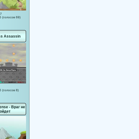
67
5 (голосов 69)
ss Assassin
5 (голосов 8)
ense - Враг не
ойдет