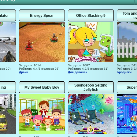
Tom and
lator
Energy Spear
Office Slacking 9
tr
Загрузок: 1014
Загрузок: 1007
Загрузок: 541
сов 20)
Рейтинг: 4.4/5 (голосов 26)
Рейтинг: 4.2/5 (голосов 51)
Рейтинг: 3.2/
Драки
Для девочек
Бродилки
Spongebob Seizing
cing
My Sweet Baby Boy
Super
Jellyfish