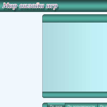
По дате
По популярности
По 