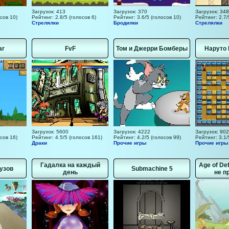
Загрузок: 413
Загрузок: 370
Загрузок: 348
сов 10)
Рейтинг: 2.8/5 (голосов 6)
Рейтинг: 3.6/5 (голосов 10)
Рейтинг: 2.7/
Стрелялки
Бродилки
Стрелялки
ar
FvF
Том и Джерри Бомберы
Наруто
Загрузок: 5600
Загрузок: 4222
Загрузок: 902
сов 16)
Рейтинг: 4.5/5 (голосов 161)
Рейтинг: 4.2/5 (голосов 99)
Рейтинг: 3.1/
Драки
Прочие игры
Прочие игры
Гадалка на каждый
Age of De
узов
Submachine 5
день
не п