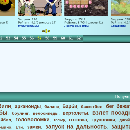
Загрузок: 296
Загрузок: 2541
Загрузок: 678
сов 4)
Рейтинг: 4.1/5 (голосов 17)
Рейтинг: 3.7/5 (голосов 41)
Рейтинг: 4.2/
Мультфильмы
Логические игры
Стратегии
52
53
54
55
56
57
58
59
60
61
62
63
64
65
66
67
68
Популя
били
бег бежа
арканоиды
Барби
баланс
баскетбол
,
,
,
,
,
бы
взлет посад
вертолеты
боулинг
велосипеды
,
,
,
,
головоломки
готовка
грузовики
ейбол
,
,
гольф
,
,
,
дикий
запуск на дальность
защит
замки
омино
Ети
,
,
,
,