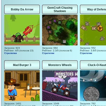
GemCraft Chasing
Bobby Da Arrow
Way of Defen
Shadows
Загрузок: 923
Загрузок: 684
Загрузок: 552
Рейтинг: 4/5 (голосов 13)
Рейтинг: 2.3/5 (голосов 6)
Рейтинг: 3.8/5 (голосо
Стрелялки
Стратегии
Стратегии
Mad Burger 3
Monsters Wheels
Cluck-O-Nau
Загрузок: 1401
Загрузок: 1049
Загрузок: 762