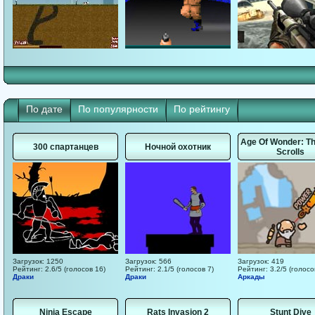
По дате
По популярности
По рейтингу
Age Of Wonder: Th
300 спартанцев
Ночной охотник
Scrolls
Загрузок: 1250
Загрузок: 566
Загрузок: 419
Рейтинг: 2.6/5 (голосов 16)
Рейтинг: 2.1/5 (голосов 7)
Рейтинг: 3.2/5 (голосо
Драки
Драки
Аркады
Ninja Escape
Rats Invasion 2
Stunt Dive