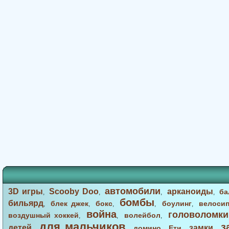
автомобили
3D игры
Scooby Doo
арканоиды
ба
,
,
,
,
бомбы
бильярд
блек джек
бокс
боулинг
велоси
,
,
,
,
,
война
головоломки
воздушный хоккей
волейбол
,
,
,
для мальчиков
з
детей
замки
домино
Ети
,
,
,
,
,