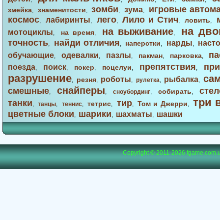
зомби
игровые автом
зума
змейка
знаменитости
,
,
,
,
космос
лего
Лило и Стич
лабиринты
ловить
,
,
,
,
,
на дво
на выживание
мотоциклы
на время
,
,
,
точность
найди отличия
нарды
наст
наперстки
,
,
,
,
па
обучающие
одевалки
пазлы
пакман
парковка
,
,
,
,
,
препятствия
при
поезда
поиск
покер
поцелуи
,
,
,
,
,
разрушение
са
роботы
рыбалка
резня
,
,
,
рулетка
,
,
снайперы
смешные
стел
собирать
,
,
сноубординг
,
,
три 
танки
тир
тетрис
Том и Джерри
,
танцы
,
теннис
,
,
,
,
цветные блоки
шарики
шахматы
шашки
,
,
,
Copyright © 2011-2026
fgame.com.