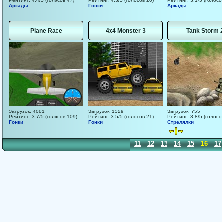
Рейтинг: 4.4/5 (голосов 47)
Рейтинг: 4.3/5 (голосов 20)
Рейтинг: 3.1/5 (голосо
Аркады
Гонки
Аркады
Plane Race
4x4 Monster 3
Tank Storm 
Загрузок: 4081
Загрузок: 1329
Загрузок: 755
Рейтинг: 3.7/5 (голосов 109)
Рейтинг: 3.5/5 (голосов 21)
Рейтинг: 3.8/5 (голосо
Гонки
Гонки
Стрелялки
1
2
3
4
5
6
7
8
9
10
11
12
13
14
15
16
17