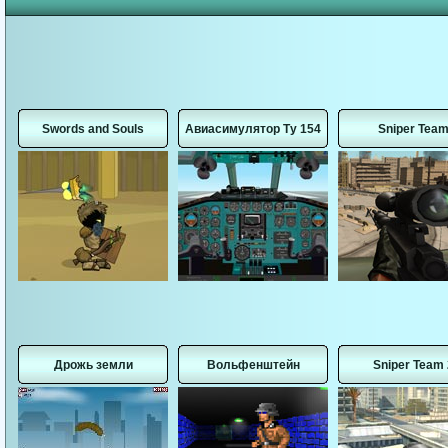
Swords and Souls
Авиасимулятор Ту 154
Sniper Tea
Дрожь земли
Вольфенштейн
Sniper Team 