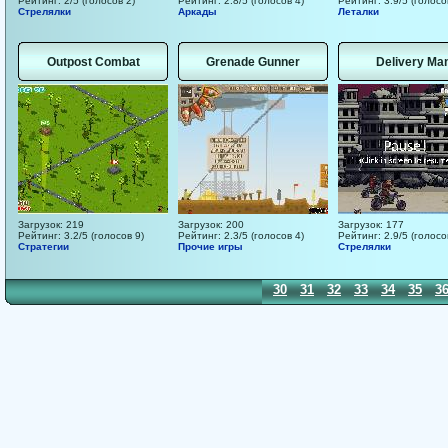
Рейтинг: 2/5 (голосов 2)
Рейтинг: 2.8/5 (голосов 4)
Рейтинг: 3.9/5 (голосо
Стрелялки
Аркады
Леталки
Outpost Combat
Grenade Gunner
Delivery Ma
Загрузок: 219
Загрузок: 200
Загрузок: 177
Рейтинг: 3.2/5 (голосов 9)
Рейтинг: 2.3/5 (голосов 4)
Рейтинг: 2.9/5 (голосо
Стратегии
Прочие игры
Стрелялки
20
21
22
23
24
25
26
27
28
29
30
31
32
33
34
35
3