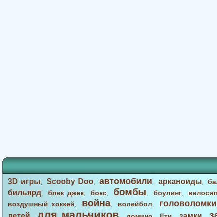
автомобили
3D игры
Scooby Doo
арканоиды
ба
,
,
,
,
бомбы
бильярд
блек джек
бокс
боулинг
велоси
,
,
,
,
,
война
головоломки
воздушный хоккей
волейбол
,
,
,
для мальчиков
з
детей
замки
домино
Ети
,
,
,
,
,