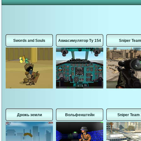
Swords and Souls
Авиасимулятор Ту 154
Sniper Tea
Дрожь земли
Вольфенштейн
Sniper Team 