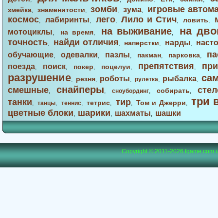
зомби
игровые автом
зума
змейка
знаменитости
,
,
,
,
космос
лего
Лило и Стич
лабиринты
ловить
,
,
,
,
,
на дво
на выживание
мотоциклы
на время
,
,
,
точность
найди отличия
нарды
наст
наперстки
,
,
,
,
па
обучающие
одевалки
пазлы
пакман
парковка
,
,
,
,
,
препятствия
при
поезда
поиск
покер
поцелуи
,
,
,
,
,
разрушение
са
роботы
рыбалка
резня
,
,
,
рулетка
,
,
снайперы
смешные
стел
собирать
,
,
сноубординг
,
,
три 
танки
тир
тетрис
Том и Джерри
,
танцы
,
теннис
,
,
,
,
цветные блоки
шарики
шахматы
шашки
,
,
,
Copyright © 2011-2026
fgame.com.