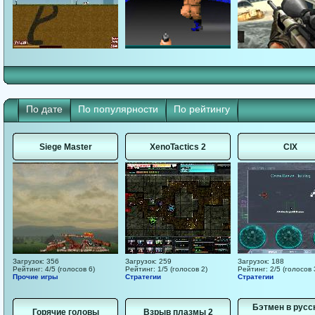
По дате
По популярности
По рейтингу
Siege Master
XenoTactics 2
CIX
Загрузок: 356
Загрузок: 259
Загрузок: 188
Рейтинг: 4/5 (голосов 6)
Рейтинг: 1/5 (голосов 2)
Рейтинг: 2/5 (голосов 
Прочие игры
Стратегии
Стратегии
Бэтмен в русс
Горячие головы
Взрыв плазмы 2