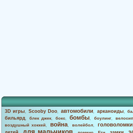
автомобили
3D игры
Scooby Doo
арканоиды
ба
,
,
,
,
бомбы
бильярд
блек джек
бокс
боулинг
велоси
,
,
,
,
,
война
головоломки
воздушный хоккей
волейбол
,
,
,
для мальчиков
з
детей
замки
домино
Ети
,
,
,
,
,