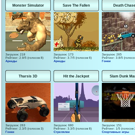
Monster Simulator
Save The Fallen
Death Chas
Загрузок: 218
Загрузок: 173
Загрузок: 265
Рейтинг: 2.9/5 (голосов 8)
Рейтинг: 3.7/5 (голосов 6)
Рейтинг: 3.8/5 (голосо
Аркады
Аркады
Гонки
Tharsis 3D
Hit the Jackpot
Slam Dunk Ma
Загрузок: 263
Загрузок: 680
Загрузок: 151
Рейтинг: 2.3/5 (голосов 3)
Рейтинг: 3.3/5 (голосов 8)
Рейтинг: 1/5 (голосов 
Гонки
Стрелялки
Спортивные игры