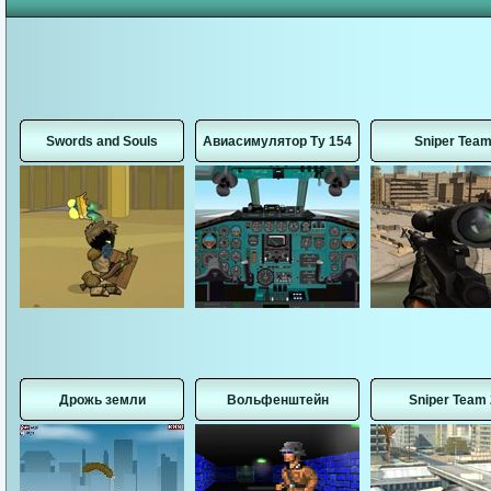
Swords and Souls
Авиасимулятор Ту 154
Sniper Tea
Дрожь земли
Вольфенштейн
Sniper Team 