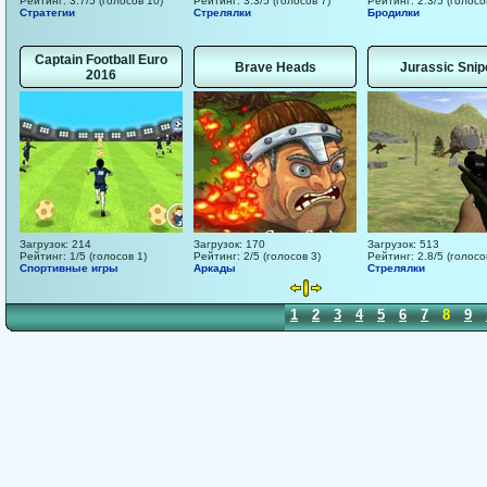
Рейтинг: 3.7/5 (голосов 10)
Рейтинг: 3.3/5 (голосов 7)
Рейтинг: 2.3/5 (голосо
Стратегии
Стрелялки
Бродилки
Captain Football Euro
Brave Heads
Jurassic Snip
2016
Загрузок: 214
Загрузок: 170
Загрузок: 513
Рейтинг: 1/5 (голосов 1)
Рейтинг: 2/5 (голосов 3)
Рейтинг: 2.8/5 (голосо
Спортивные игры
Аркады
Стрелялки
1
2
3
4
5
6
7
8
9