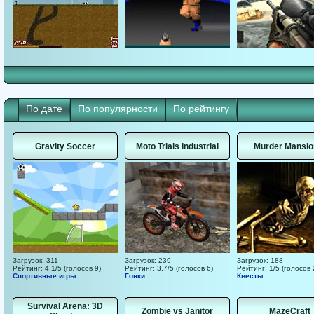
По дате
По популярности
По рейтингу
Gravity Soccer
Moto Trials Industrial
Murder Mansio
Загрузок: 311
Загрузок: 239
Загрузок: 188
Рейтинг: 4.1/5 (голосов 9)
Рейтинг: 3.7/5 (голосов 6)
Рейтинг: 1/5 (голосов 
Спортивные игры
Гонки
Квесты
Survival Arena: 3D
Zombie vs Janitor
MazeCraft