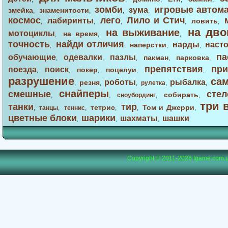
зомби
игровые автом
зума
змейка
знаменитости
,
,
,
,
космос
лего
Лило и Стич
лабиринты
ловить
,
,
,
,
,
на дво
на выживание
мотоциклы
на время
,
,
,
точность
найди отличия
нарды
наст
наперстки
,
,
,
,
па
обучающие
одевалки
пазлы
пакман
парковка
,
,
,
,
,
препятствия
при
поезда
поиск
покер
поцелуи
,
,
,
,
,
разрушение
са
роботы
рыбалка
резня
,
,
,
рулетка
,
,
снайперы
смешные
стел
собирать
,
,
сноубординг
,
,
три 
танки
тир
тетрис
Том и Джерри
,
танцы
,
теннис
,
,
,
,
цветные блоки
шарики
шахматы
шашки
,
,
,
Copyright © 2011-2026
fgame.com.