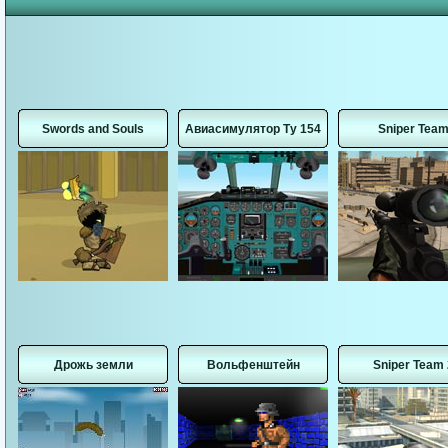
Swords and Souls
Авиасимулятор Ту 154
Sniper Tea
Дрожь земли
Вольфенштейн
Sniper Team 