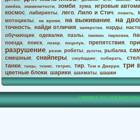
зомби
игровые автом
зума
змейка
знаменитости
,
,
,
,
космос
лего
Лило и Стич
лабиринты
ловить
,
,
,
,
,
на дво
на выживание
мотоциклы
на время
,
,
,
точность
найди отличия
нарды
наст
наперстки
,
,
,
,
па
обучающие
одевалки
пазлы
пакман
парковка
,
,
,
,
,
препятствия
при
поезда
поиск
покер
поцелуи
,
,
,
,
,
разрушение
са
роботы
рыбалка
резня
,
,
,
рулетка
,
,
снайперы
смешные
стел
собирать
,
,
сноубординг
,
,
три 
танки
тир
тетрис
Том и Джерри
,
танцы
,
теннис
,
,
,
,
цветные блоки
шарики
шахматы
шашки
,
,
,
Copyright © 2011-2026
fgame.com.