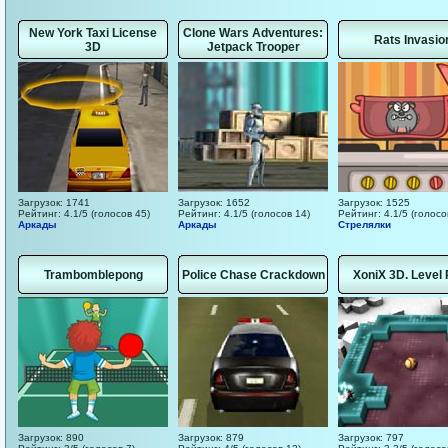
New York Taxi License
Clone Wars Adventures:
Rats Invasio
3D
Jetpack Trooper
Загрузок: 1741
Загрузок: 1652
Загрузок: 1525
Рейтинг: 4.1/5 (голосов 45)
Рейтинг: 4.1/5 (голосов 14)
Рейтинг: 4.1/5 (голосо
Аркады
Аркады
Стрелялки
Trambomblepong
Police Chase Crackdown
XoniX 3D. Level
Загрузок: 890
Загрузок: 879
Загрузок: 797