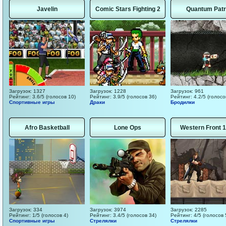
Javelin
Comic Stars Fighting 2
Quantum Patr
Загрузок: 1327
Загрузок: 1228
Загрузок: 961
Рейтинг: 3.6/5 (голосов 10)
Рейтинг: 3.9/5 (голосов 36)
Рейтинг: 4.2/5 (голосо
Спортивные игры
Драки
Бродилки
Afro Basketball
Lone Ops
Western Front 
Загрузок: 334
Загрузок: 3974
Загрузок: 2285
Рейтинг: 1/5 (голосов 4)
Рейтинг: 3.4/5 (голосов 34)
Рейтинг: 4/5 (голосов 
Спортивные игры
Стрелялки
Стрелялки