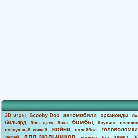
автомобили
3D игры
Scooby Doo
арканоиды
ба
,
,
,
,
бомбы
бильярд
блек джек
бокс
боулинг
велоси
,
,
,
,
,
война
головоломки
воздушный хоккей
волейбол
,
,
,
для мальчиков
з
детей
замки
домино
Ети
,
,
,
,
,