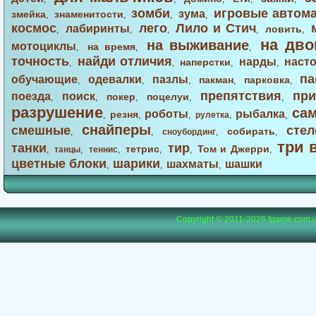
зомби
игровые автом
зума
змейка
знаменитости
,
,
,
,
космос
лего
Лило и Стич
лабиринты
ловить
,
,
,
,
,
на дво
на выживание
мотоциклы
на время
,
,
,
точность
найди отличия
нарды
наст
наперстки
,
,
,
,
па
обучающие
одевалки
пазлы
пакман
парковка
,
,
,
,
,
препятствия
при
поезда
поиск
покер
поцелуи
,
,
,
,
,
разрушение
са
роботы
рыбалка
резня
,
,
,
рулетка
,
,
снайперы
смешные
стел
собирать
,
,
сноубординг
,
,
три 
танки
тир
тетрис
Том и Джерри
,
танцы
,
теннис
,
,
,
,
цветные блоки
шарики
шахматы
шашки
,
,
,
Copyright © 2011-2026
fgame.com.