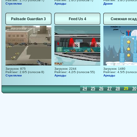
Рейтинг: 2.7/5 (голосов 7)
Рейтинг: 1.6/5 (голосов 7)
Рейтинг: 3.8/5 (голосо
Стрелялки
Аркады
Драки
Palisade Guardian 3
Feed Us 4
Снежная осад
Загрузок: 875
Загрузок: 2244
Загрузок: 1480
Рейтинг: 2.6/5 (голосов 8)
Рейтинг: 4.2/5 (голосов 55)
Рейтинг: 4.5/5 (голосо
Стрелялки
Аркады
Аркады
14
15
16
17
18
19
20
21
22
23
24
25
26
27
28
29
30