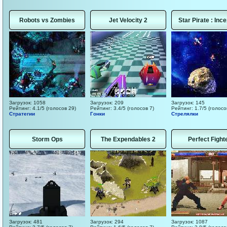
Robots vs Zombies
Jet Velocity 2
Star Pirate : Ince
Загрузок: 1058
Загрузок: 209
Загрузок: 145
Рейтинг: 4.1/5 (голосов 29)
Рейтинг: 3.4/5 (голосов 7)
Рейтинг: 1.7/5 (голосо
Стратегии
Гонки
Стрелялки
Storm Ops
The Expendables 2
Perfect Fight
Загрузок: 481
Загрузок: 294
Загрузок: 1087