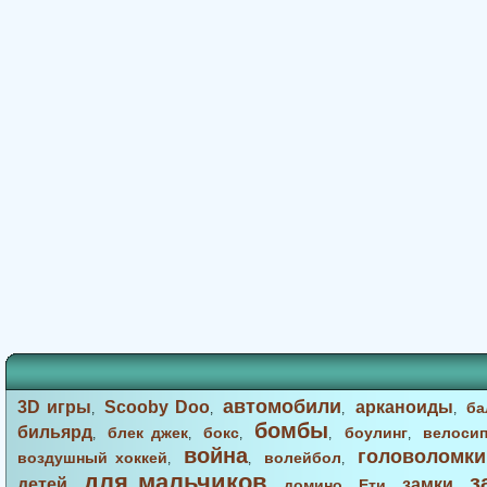
автомобили
3D игры
Scooby Doo
арканоиды
ба
,
,
,
,
бомбы
бильярд
блек джек
бокс
боулинг
велоси
,
,
,
,
,
война
головоломки
воздушный хоккей
волейбол
,
,
,
для мальчиков
з
детей
замки
домино
Ети
,
,
,
,
,