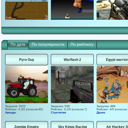
По дате
По популярности
По рейтингу
Pyro Guy
Warflash 2
Egypt warrio
Загрузок: 3222
Загрузок: 539
Загрузок: 889
Рейтинг: 4.3/5 (голосов 65)
Рейтинг: 3.1/5 (голосов 7)
Рейтинг: 4/5 (голосов 
Аркады
Стрелялки
Драки
Zombie Empire
Sky Kings Racing
Air Hockey 