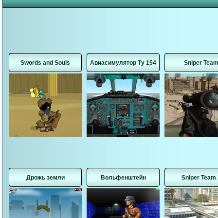
Swords and Souls
Авиасимулятор Ту 154
Sniper Tea
Дрожь земли
Вольфенштейн
Sniper Team 