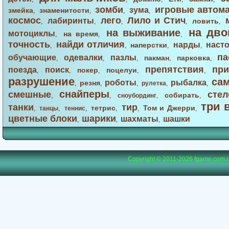
зомби
игровые автом
зума
змейка
знаменитости
,
,
,
,
космос
лего
Лило и Стич
лабиринты
ловить
,
,
,
,
,
на дво
на выживание
мотоциклы
на время
,
,
,
точность
найди отличия
нарды
наст
наперстки
,
,
,
,
па
обучающие
одевалки
пазлы
пакман
парковка
,
,
,
,
,
препятствия
при
поезда
поиск
покер
поцелуи
,
,
,
,
,
разрушение
са
роботы
рыбалка
резня
,
,
,
рулетка
,
,
снайперы
смешные
стел
собирать
,
,
сноубординг
,
,
три 
танки
тир
тетрис
Том и Джерри
,
танцы
,
теннис
,
,
,
,
цветные блоки
шарики
шахматы
шашки
,
,
,
Copyright © 2011-2026
fgame.com.