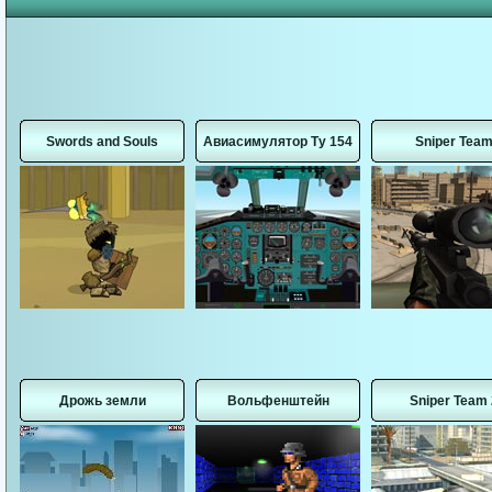
Swords and Souls
Авиасимулятор Ту 154
Sniper Tea
Дрожь земли
Вольфенштейн
Sniper Team 