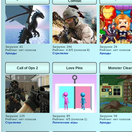
Combat
Загрузок: 41
Загрузок: 294
Загрузок: 29
Рейтинг: нет голосов
Рейтинг: 4.8/5 (голосов 8)
Рейтинг: нет голосов
Аркады
Стрелялки
Аркады
Call of Ops 2
Love Pins
Monster Clear
Загрузок: 125
Загрузок: 85
Загрузок: 59
Рейтинг: нет голосов
Рейтинг: 4/5 (голосов 1)
Рейтинг: нет голосов
Стрелялки
Логические игры
Аркады