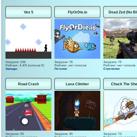
Vex 5
FlyOrDie.io
Dead Zed (No Bl
Загрузок: 156
Загрузок: 76
Загрузок: 75
Рейтинг: 4.4/5 (голосов 5)
Рейтинг: нет голосов
Рейтинг: нет голосов
Аркады
Леталки
Стрелялки
Road Crash
Lava Climber
Chuck The Sh
Загрузок: 55
Загрузок: 35
Загрузок: 73