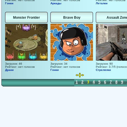
Рейтинг: нет голосов
Рейтинг: нет голосов
Рейтинг: нет голосов
Гонки
Аркады
Леталки
Monster Frontier
Brave Boy
Assault Zon
Загрузок: 46
Загрузок: 34
Загрузок: 90
Рейтинг: нет голосов
Рейтинг: нет голосов
Рейтинг: 3.7/5 (голосо
Драки
Гонки
Стрелялки
1
2
3
4
5
6
7
8
9