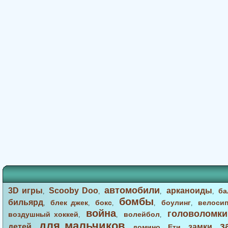
автомобили
3D игры
Scooby Doo
арканоиды
ба
,
,
,
,
бомбы
бильярд
блек джек
бокс
боулинг
велоси
,
,
,
,
,
война
головоломки
воздушный хоккей
волейбол
,
,
,
для мальчиков
з
детей
замки
домино
Ети
,
,
,
,
,