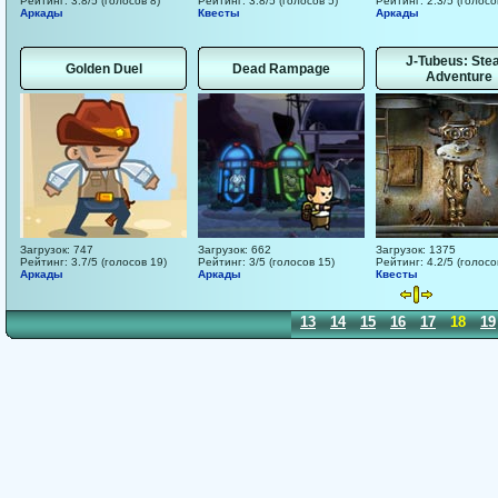
Рейтинг: 3.8/5 (голосов 8)
Рейтинг: 3.8/5 (голосов 5)
Рейтинг: 2.3/5 (голосо
Аркады
Квесты
Аркады
J-Tubeus: St
Golden Duel
Dead Rampage
Adventure
Загрузок: 747
Загрузок: 662
Загрузок: 1375
Рейтинг: 3.7/5 (голосов 19)
Рейтинг: 3/5 (голосов 15)
Рейтинг: 4.2/5 (голосо
Аркады
Аркады
Квесты
1
2
3
4
5
6
7
8
9
10
11
12
13
14
15
16
17
18
19