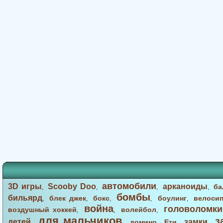
автомобили
3D игры
Scooby Doo
арканоиды
ба
,
,
,
,
бомбы
бильярд
блек джек
бокс
боулинг
велоси
,
,
,
,
,
война
головоломки
воздушный хоккей
волейбол
,
,
,
для мальчиков
з
детей
замки
домино
Ети
,
,
,
,
,