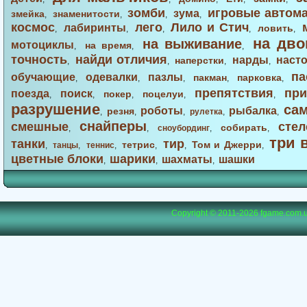
зомби
игровые автом
зума
змейка
знаменитости
,
,
,
,
космос
лего
Лило и Стич
лабиринты
ловить
,
,
,
,
,
на дво
на выживание
мотоциклы
на время
,
,
,
точность
найди отличия
нарды
наст
наперстки
,
,
,
,
па
обучающие
одевалки
пазлы
пакман
парковка
,
,
,
,
,
препятствия
при
поезда
поиск
покер
поцелуи
,
,
,
,
,
разрушение
са
роботы
рыбалка
резня
,
,
,
рулетка
,
,
снайперы
смешные
стел
собирать
,
,
сноубординг
,
,
три 
танки
тир
тетрис
Том и Джерри
,
танцы
,
теннис
,
,
,
,
цветные блоки
шарики
шахматы
шашки
,
,
,
Copyright © 2011-2026
fgame.com.