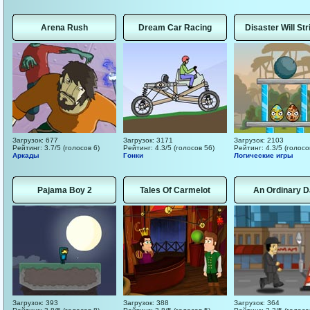
Arena Rush
Dream Car Racing
Disaster Will Str
Загрузок: 677
Загрузок: 3171
Загрузок: 2103
Рейтинг: 3.7/5 (голосов 6)
Рейтинг: 4.3/5 (голосов 56)
Рейтинг: 4.3/5 (голосо
Аркады
Гонки
Логические игры
Pajama Boy 2
Tales Of Carmelot
An Ordinary D
Загрузок: 393
Загрузок: 388
Загрузок: 364