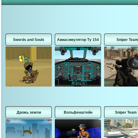
Swords and Souls
Авиасимулятор Ту 154
Sniper Tea
Дрожь земли
Вольфенштейн
Sniper Team 