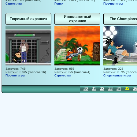
Рейтинг: 2/5 (голосов 4)
Рейтинг: 2.8/5 (голосов 12)
Рейтинг: 3.5/5 (голосо
Стрелялки
Гонки
Прочие игры
Инопланетный
Тюремный охранник
The Champions
охранник
Загрузок: 745
Загрузок: 655
Загрузок: 328
Рейтинг: 3.5/5 (голосов 16)
Рейтинг: 3/5 (голосов 4)
Рейтинг: 3.7/5 (голосо
Прочие игры
Стрелялки
Спортивные игры
20
21
22
23
24
25
26
27
28
29
30
31
32
33
34
35
3