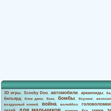
автомобили
3D игры
Scooby Doo
арканоиды
ба
,
,
,
,
бомбы
бильярд
блек джек
бокс
боулинг
велоси
,
,
,
,
,
война
головоломки
воздушный хоккей
волейбол
,
,
,
для мальчиков
з
детей
замки
домино
Ети
,
,
,
,
,