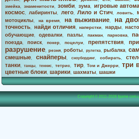
зомби
игровые автом
зума
змейка
знаменитости
,
,
,
,
космос
лего
Лило и Стич
лабиринты
ловить
,
,
,
,
,
на дво
на выживание
мотоциклы
на время
,
,
,
точность
найди отличия
нарды
наст
наперстки
,
,
,
,
па
обучающие
одевалки
пазлы
пакман
парковка
,
,
,
,
,
препятствия
при
поезда
поиск
покер
поцелуи
,
,
,
,
,
разрушение
са
роботы
рыбалка
резня
,
,
,
рулетка
,
,
снайперы
смешные
стел
собирать
,
,
сноубординг
,
,
три 
танки
тир
тетрис
Том и Джерри
,
танцы
,
теннис
,
,
,
,
цветные блоки
шарики
шахматы
шашки
,
,
,
Copyright © 2011-2026
fgame.com.