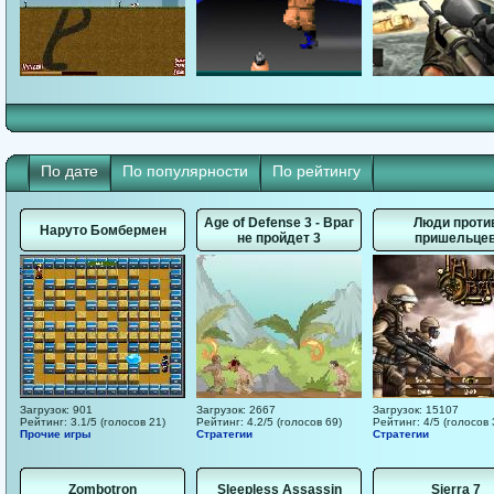
По дате
По популярности
По рейтингу
Age of Defense 3 - Враг
Люди проти
Наруто Бомбермен
не пройдет 3
пришельце
Загрузок: 901
Загрузок: 2667
Загрузок: 15107
Рейтинг: 3.1/5 (голосов 21)
Рейтинг: 4.2/5 (голосов 69)
Рейтинг: 4/5 (голосов 
Прочие игры
Стратегии
Стратегии
Zombotron
Sleepless Assassin
Sierra 7