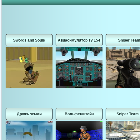
Swords and Souls
Авиасимулятор Ту 154
Sniper Tea
Дрожь земли
Вольфенштейн
Sniper Team 