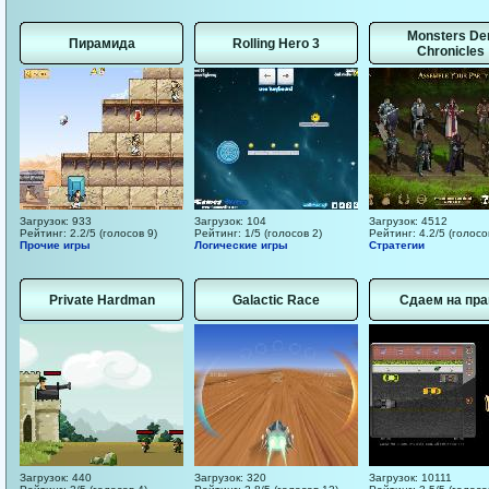
Monsters De
Пирамида
Rolling Hero 3
Chronicles
Загрузок: 933
Загрузок: 104
Загрузок: 4512
Рейтинг: 2.2/5 (голосов 9)
Рейтинг: 1/5 (голосов 2)
Рейтинг: 4.2/5 (голосо
Прочие игры
Логические игры
Стратегии
Private Hardman
Galactic Race
Сдаем на пра
Загрузок: 440
Загрузок: 320
Загрузок: 10111