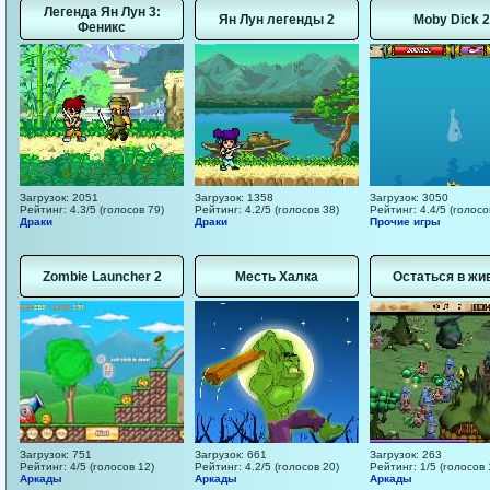
Легенда Ян Лун 3:
Ян Лун легенды 2
Moby Dick 2
Феникс
Загрузок: 2051
Загрузок: 1358
Загрузок: 3050
Рейтинг: 4.3/5 (голосов 79)
Рейтинг: 4.2/5 (голосов 38)
Рейтинг: 4.4/5 (голосо
Драки
Драки
Прочие игры
Zombie Launcher 2
Месть Халка
Остаться в жи
Загрузок: 751
Загрузок: 661
Загрузок: 263
Рейтинг: 4/5 (голосов 12)
Рейтинг: 4.2/5 (голосов 20)
Рейтинг: 1/5 (голосов 
Аркады
Аркады
Аркады