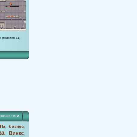
5 (голосов 14)
рные теги
ть
бизнес
,
,
ка
Винкс
,
,