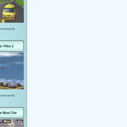
(голосов 6)
er Pilot 2
(голосов 6)
e Must Die