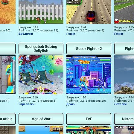
Загрузок: 541
Загрузок: 494
Загрузок: 415
сов 26)
Рейтинг: 3.2/5 (голосов 13)
Рейтинг: 3.6/5 (голосов 9)
Рейтинг: 4/5 
Бродилки
Гонки
Гонки
Spongebob Seizing
Super Fighter 2
Fight
Jellyfish
Загрузок: 119
Загрузок: 486
Загрузок: 794
сов 4)
Рейтинг: 1.7/5 (голосов 3)
Рейтинг: 3.6/5 (голосов 10)
Рейтинг: 3/5 
Стрелялки
Драки
Леталки
t affair
Age of War
FvF
Nitrom