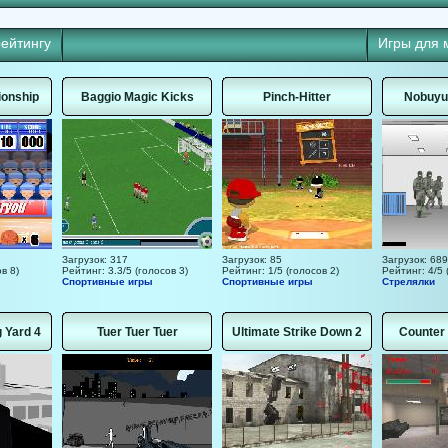
рейтингу
Игры для 
ionship
Baggio Magic Kicks
Pinch-Hitter
Nobuyuk
Загрузок: 317
Загрузок: 85
Загрузок: 689
в 8)
Рейтинг: 3.3/5 (голосов 3)
Рейтинг: 1/5 (голосов 2)
Рейтинг: 4/5 
Спортивные игры
Спортивные игры
Стрелялки
g Yard 4
Tuer Tuer Tuer
Ultimate Strike Down 2
Counter 