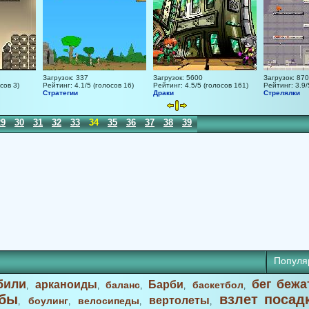
Загрузок: 337
Загрузок: 5600
Загрузок: 870
сов 3)
Рейтинг: 4.1/5 (голосов 16)
Рейтинг: 4.5/5 (голосов 161)
Рейтинг: 3.9/
Стратегии
Драки
Стрелялки
29
30
31
32
33
34
35
36
37
38
39
40
Популя
били
бег бежа
арканоиды
Барби
баланс
баскетбол
,
,
,
,
,
бы
взлет посад
вертолеты
боулинг
велосипеды
,
,
,
,