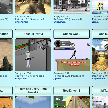
Загрузок: 882
Загрузок: 725
Загрузок: 659
сов 26)
Рейтинг: 3.1/5 (голосов 9)
Рейтинг: 3/5 (голосов 4)
Рейтинг: 4.3/
Стрелялки
Стрелялки
Драки
mando
Assault Part 3
Chaos War 3
One M
Загрузок: 254
Загрузок: 197
Загрузок: 18
сов 3)
Рейтинг: 4.1/5 (голосов 9)
Рейтинг: 3.9/5 (голосов 7)
Рейтинг: 2.9/
Бродилки
Драки
Стрелялки
Tom and Jerry Time
ear
Red Driver 2
3d Ta
travel 2