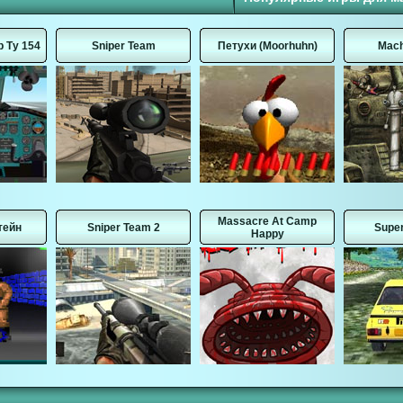
 Ту 154
Sniper Team
Петухи (Moorhuhn)
Mach
Massacre At Camp
тейн
Sniper Team 2
Super
Happy