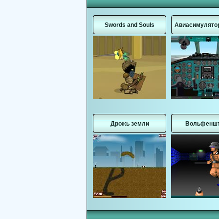
Swords and Souls
Авиасимулятор
Дрожь земли
Вольфенш