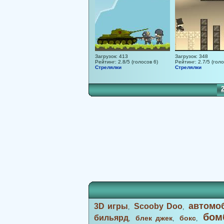
Загрузок: 413
Загрузок: 348
Рейтинг: 2.8/5 (голосов 6)
Рейтинг: 2.7/5 (голо
Стрелялки
Стрелялки
13
14
15
16
17
18
19
20
21
22
23
24
25
26
27
28
автомо
3D игры
Scooby Doo
,
,
бом
бильярд
блек джек
бокс
,
,
,