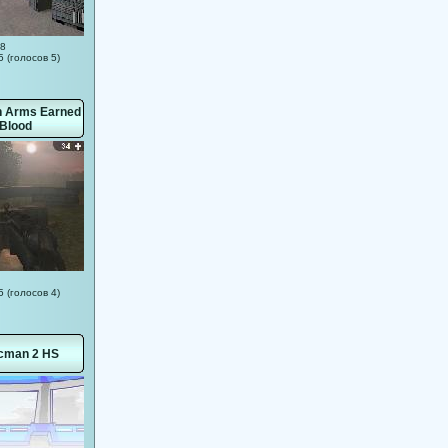
08
5 (голосов 5)
n Arms Earned
 Blood
5 (голосов 4)
icman 2 HS