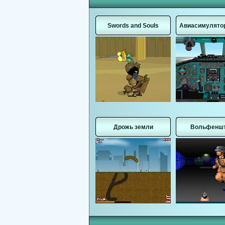
Swords and Souls
Авиасимулятор
Дрожь земли
Вольфенш