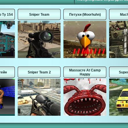
 Ту 154
Sniper Team
Петухи (Moorhuhn)
Mach
Massacre At Camp
тейн
Sniper Team 2
Super
Happy