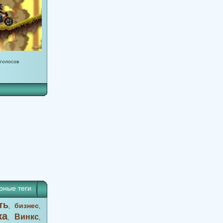
 голосов
0
21
22
23
24
25
26
27
28
29
30
31
32
33
34
35
36
рные теги
ть
бизнес
,
,
ка
Винкс
,
,