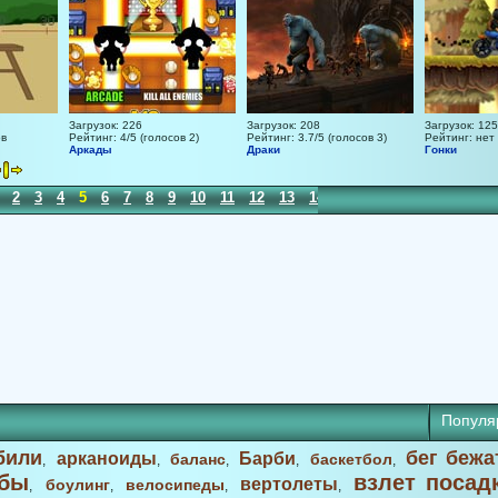
Загрузок: 226
Загрузок: 208
Загрузок: 125
ов
Рейтинг: 4/5 (голосов 2)
Рейтинг: 3.7/5 (голосов 3)
Рейтинг: нет
Аркады
Драки
Гонки
2
3
4
5
6
7
8
9
10
11
12
13
14
15
16
17
18
19
2
Популя
били
бег бежа
арканоиды
Барби
баланс
баскетбол
,
,
,
,
,
бы
взлет посад
вертолеты
боулинг
велосипеды
,
,
,
,