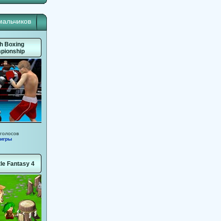
мальчиков
h Boxing
pionship
 голосов
 игры
tle Fantasy 4