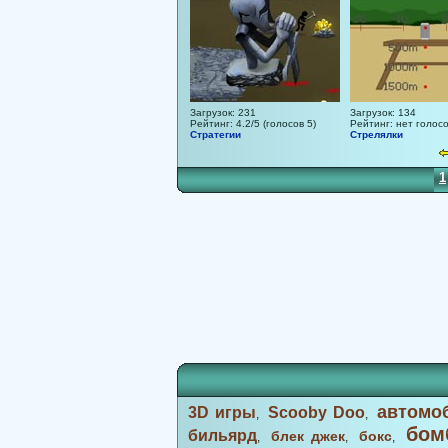
Загрузок: 231
Загрузок: 134
Рейтинг: 4.2/5 (голосов 5)
Рейтинг: нет голос
Стратегии
Стрелялки
1
автомо
3D игры
Scooby Doo
,
,
бом
бильярд
блек джек
бокс
,
,
,