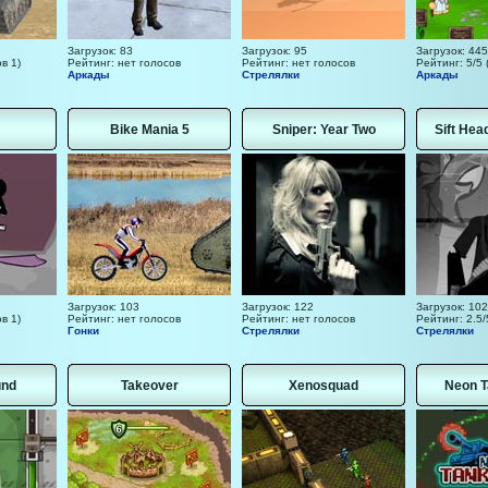
Загрузок: 83
Загрузок: 95
Загрузок: 445
в 1)
Рейтинг: нет голосов
Рейтинг: нет голосов
Рейтинг: 5/5 
Аркады
Стрелялки
Аркады
Bike Mania 5
Sniper: Year Two
Sift Hea
Загрузок: 103
Загрузок: 122
Загрузок: 102
в 1)
Рейтинг: нет голосов
Рейтинг: нет голосов
Рейтинг: 2.5/
Гонки
Стрелялки
Стрелялки
und
Takeover
Xenosquad
Neon T