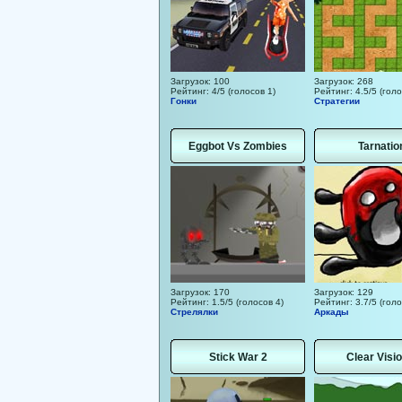
Загрузок: 100
Загрузок: 268
Рейтинг: 4/5 (голосов 1)
Рейтинг: 4.5/5 (голо
Гонки
Стратегии
Eggbot Vs Zombies
Tarnatio
Загрузок: 170
Загрузок: 129
Рейтинг: 1.5/5 (голосов 4)
Рейтинг: 3.7/5 (голо
Стрелялки
Аркады
Stick War 2
Clear Visio