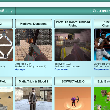
рейтингу
Игры для 
Portal Of Doom: Undead
Punc
2
Medieval Dungeons
Rising
Cham
Загрузок: 244
Загрузок: 192
Загрузок: 140
в 1)
Рейтинг: 3.7/5 (голосов 3)
Рейтинг: нет голосов
Рейтинг: нет
Аркады
Стрелялки
Спортивные
Field
Mafia Trick & Blood 2
BOWROYALE.IO
Epic Bat