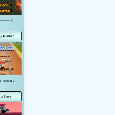
(голосов 2)
y Runner
5 (голосов 3)
g Slayer