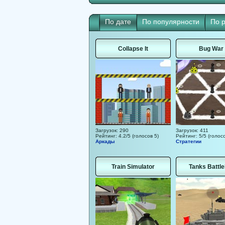
По дате
По популярности
По 
Collapse It
Bug War 
Загрузок: 290
Загрузок: 411
Рейтинг: 4.2/5 (голосов 5)
Рейтинг: 5/5 (голосо
Аркады
Стратегии
Train Simulator
Tanks Battle