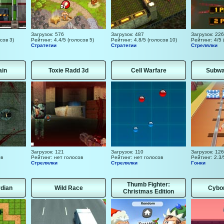
Загрузок: 576
Загрузок: 487
Загрузок: 226
сов 3)
Рейтинг: 4.4/5 (голосов 5)
Рейтинг: 4.8/5 (голосов 10)
Рейтинг: 4/5 
Стратегии
Стратегии
Стрелялки
ain
Toxie Radd 3d
Cell Warfare
Subwa
Загрузок: 121
Загрузок: 110
Загрузок: 126
ов
Рейтинг: нет голосов
Рейтинг: нет голосов
Рейтинг: 2.3/
Стрелялки
Стрелялки
Гонки
Thumb Fighter:
dian
Wild Race
Cybor
Christmas Edition