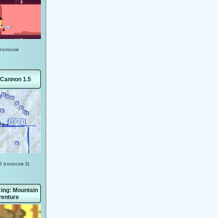
 голосов
 Cannon 1.5
5 (голосов 3)
cing: Mountain
enture