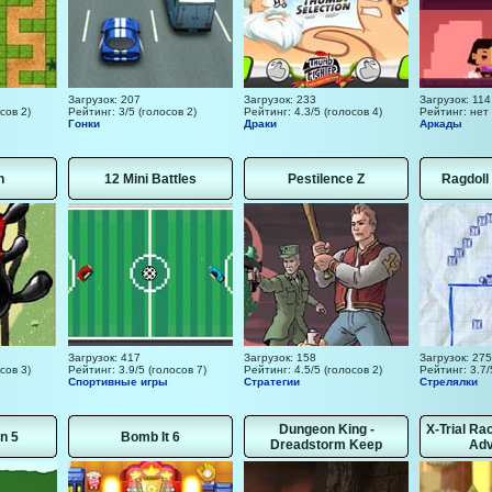
Загрузок: 207
Загрузок: 233
Загрузок: 114
сов 2)
Рейтинг: 3/5 (голосов 2)
Рейтинг: 4.3/5 (голосов 4)
Рейтинг: нет
Гонки
Драки
Аркады
n
12 Mini Battles
Pestilence Z
Ragdoll
Загрузок: 417
Загрузок: 158
Загрузок: 275
сов 3)
Рейтинг: 3.9/5 (голосов 7)
Рейтинг: 4.5/5 (голосов 2)
Рейтинг: 3.7/
Спортивные игры
Стратегии
Стрелялки
Dungeon King -
X-Trial Ra
n 5
Bomb It 6
Dreadstorm Keep
Adv